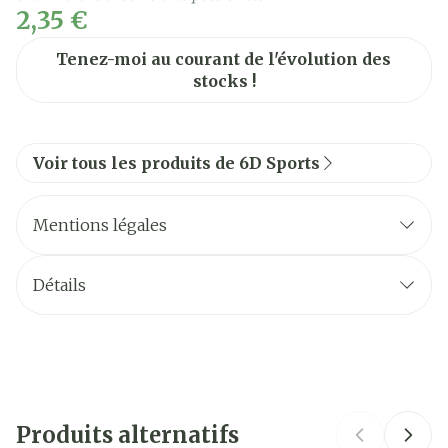
2,35 €
Tenez-moi au courant de l'évolution des
stocks !
Voir tous les produits de 6D Sports
Mentions légales
Détails
CNK
4265179
Fabricants
6d Sports Nutrition
Produits alternatifs
Marques
6D Sports