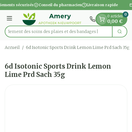
Diapositive 1 de 1
Aller au contenu
iements sécurisés
Conseil du pharmacien
Livraison rapide
0
0 articles
Menu
0,00 €
apidement des soins des plaies et des bandages
Cherc
Rechercher
Accueil
/
6d Isotonic Sports Drink Lemon Lime Prd Sach 35g
6d Isotonic Sports Drink Lemon
Lime Prd Sach 35g