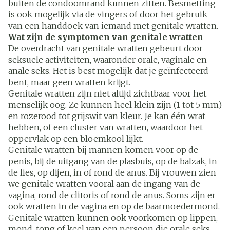
buiten de condoomrand kunnen zitten. Besmetting
is ook mogelijk via de vingers of door het gebruik
van een handdoek van iemand met genitale wratten.
Wat zijn de symptomen van genitale wratten
De overdracht van genitale wratten gebeurt door
seksuele activiteiten, waaronder orale, vaginale en
anale seks. Het is best mogelijk dat je geïnfecteerd
bent, maar geen wratten krijgt.
Genitale wratten zijn niet altijd zichtbaar voor het
menselijk oog. Ze kunnen heel klein zijn (1 tot 5 mm)
en rozerood tot grijswit van kleur. Je kan één wrat
hebben, of een cluster van wratten, waardoor het
oppervlak op een bloemkool lijkt.
Genitale wratten bij mannen komen voor op de
penis, bij de uitgang van de plasbuis, op de balzak, in
de lies, op dijen, in of rond de anus. Bij vrouwen zien
we genitale wratten vooral aan de ingang van de
vagina, rond de clitoris of rond de anus. Soms zijn er
ook wratten in de vagina en op de baarmoedermond.
Genitale wratten kunnen ook voorkomen op lippen,
mond, tong of keel van een persoon die orale seks