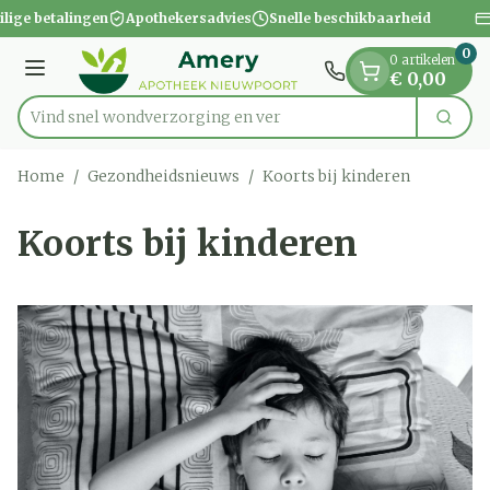
Dia 1 van 1
Ga naar de inhoud
ilige betalingen
Apothekersadvies
Snelle beschikbaarheid
0
0 artikelen
Menu
€ 0,00
Vind snel wondverzorgi
Zoek
Product, merk, categorie...
Home
/
Gezondheidsnieuws
/
Koorts bij kinderen
Koorts bij kinderen