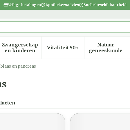
Veilige betalingen
Apothekersadvies
Snelle beschikbaarheid
Zwangerschap
Natuur
Vitaliteit 50+
heid, verzorging en hygiëne categorie
menu voor Dieet, voeding en vitamines categorie
Toon submenu voor Zwangerschap en kinder
Toon submenu voor Vitalite
Toon subm
en kinderen
geneeskunde
lblaas en pancreas
as
ducten