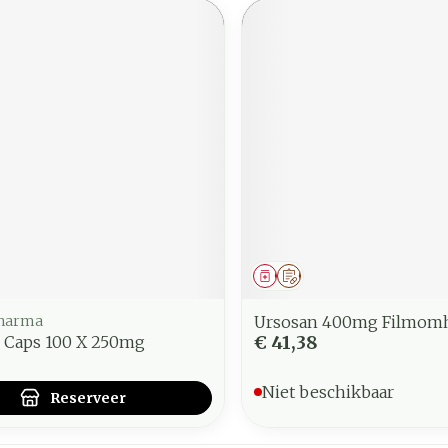
middel
voorschrift
Geneesmiddel
Op voorschrift
Pharma
Ursosan 400mg Filmomh
€ 41,38
k Caps 100 X 250mg
Niet beschikbaar
Reserveer