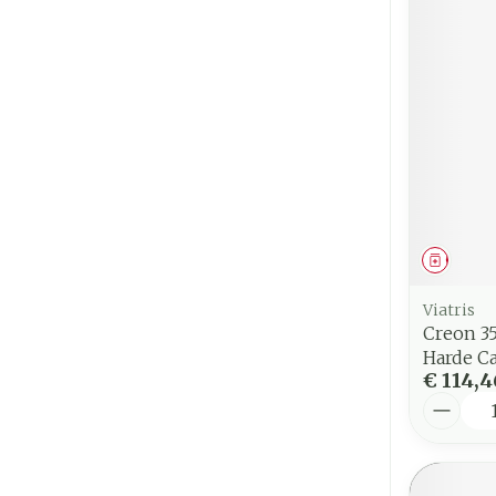
Genees
Viatris
Creon 3
Harde C
€ 114,4
Aantal