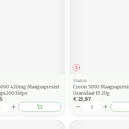
middel
Geneesmiddel
Viatris
5000 420mg Maagsapresist
Creon 5000 Maagsapresi
aps200 Hdpe
Granulaat Fl 20g
6
€ 21,87
Aantal