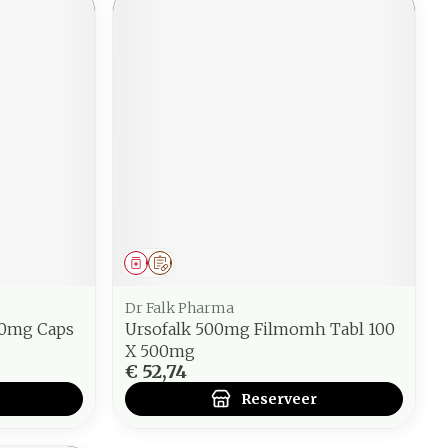
Geneesmiddel
Op voorschrift
Dr Falk Pharma
50mg Caps
Ursofalk 500mg Filmomh Tabl 100
X 500mg
€ 52,74
Reserveer