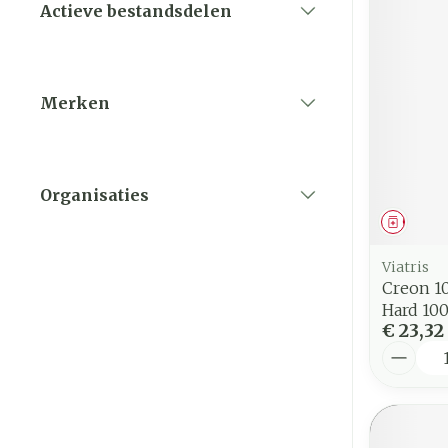
Actieve bestandsdelen
filter
Merken
filter
Organisaties
filter
Genees
Viatris
Creon 1
Hard 10
€ 23,32
Aantal