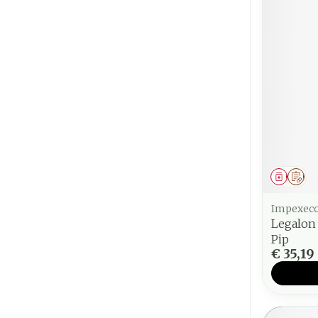
Genees
Op 
Impexec
Legalon
Pip
€ 35,19