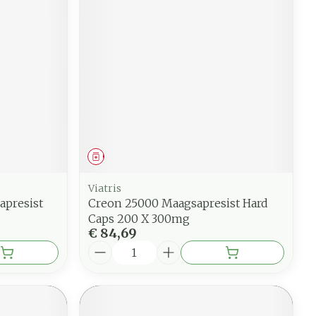
Geneesmiddel
Viatris
apresist
Creon 25000 Maagsapresist Hard
Caps 200 X 300mg
€ 84,69
Aantal