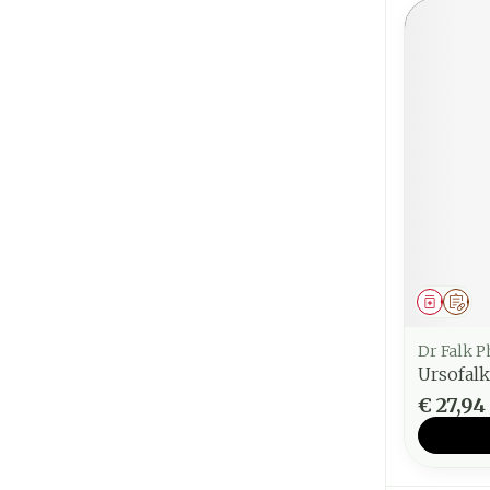
Genees
Op 
Dr Falk 
Ursofal
€ 27,94