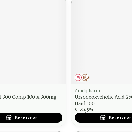
middel
voorschrift
Geneesmiddel
Op voorschrift
Amdipharm
l 300 Comp 100 X 300mg
Ursodeoxycholic Acid 2
Hard 100
€ 27,95
Reserveer
Reserveer