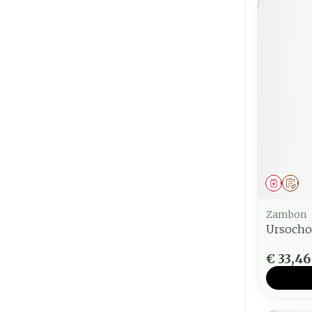
Genees
Op 
Zambon
Ursocho
€ 33,46