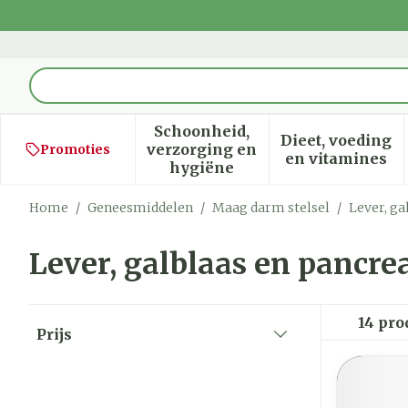
Ga naar de inhoud
Product, merk, categorie...
Schoonheid,
Dieet, voeding
verzorging en
Promoties
Toon submenu voor Schoon
Toon sub
en vitamines
hygiëne
Home
/
Geneesmiddelen
/
Maag darm stelsel
/
Lever, ga
Lever, galblaas en pancre
Doorgaan naar productlijst
14
pro
Prijs
filter