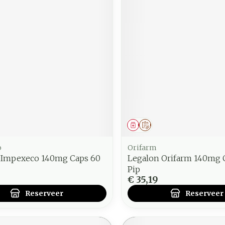
middel
voorschrift
Geneesmiddel
Op voorschrift
o
Orifarm
 Impexeco 140mg Caps 60
Legalon Orifarm 140mg 
Pip
€ 35,19
Reserveer
Reserveer