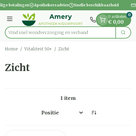
Dia 1 van 1
Ga naar de inhoud
ilige betalingen
Apothekersadvies
Snelle beschikbaarheid
0
0 artikelen
Menu
€ 0,00
Vind snel wondverzorging en ver
Zoek
Product, merk, categorie...
Home
/
Vitaliteit 50+
/
Zicht
Zicht
1
item
Sorteer op: