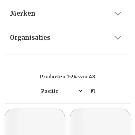
Merken
filter
Organisaties
filter
Producten
1
-
24
van
48
Sorteer op: