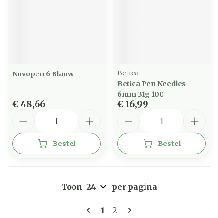
Betica
Novopen 6 Blauw
Betica Pen Needles
6mm 31g 100
€ 48,66
€ 16,99
Aantal
Aantal
Bestel
Bestel
Toon
per pagina
Pagina's
U lees momenteel pagina
Pagina
1
2