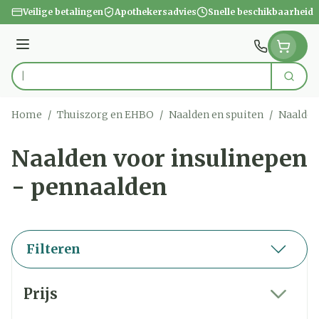
Ga naar de inhoud
Veilige betalingen
Apothekersadvies
Snelle beschikbaarheid
Menu
Zoek
Product, merk, categorie...
Home
/
Thuiszorg en EHBO
/
Naalden en spuiten
/
Naalden
Naalden voor insulinepen
- pennaalden
Filteren
Doorgaan naar productlijst
Prijs
filter