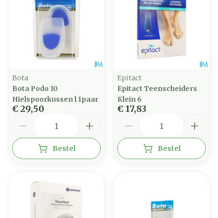
Bota
Epitact
Bota Podo 10
Epitact Teenscheiders
Hielspoorkussen l 1paar
Klein 6
€ 29,50
€ 17,83
Aantal
Aantal
Bestel
Bestel