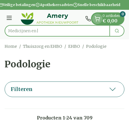
Dia 1 van 1
Ga naar de inhoud
Veilige betalingen
Apothekersadvies
Snelle beschikbaarheid
0
0 artikelen
Menu
€ 0,00
Zoek
Product, merk, categorie...
Home
/
Thuiszorg en EHBO
/
EHBO
/
Podologie
Podologie
Filteren
Producten
1
-
24
van
709