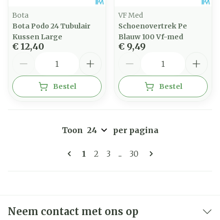
Bota
VF Med
Bota Podo 24 Tubulair
Schoenovertrek Pe
Kussen Large
Blauw 100 Vf-med
€ 12,40
€ 9,49
Aantal
Aantal
Bestel
Bestel
Toon
per pagina
Pagina's
U lees momenteel pagina
Pagina
Pagina
Pagina
1
2
3
...
30
Neem contact met ons op