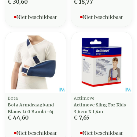
€ 30,60
€ 18,77
Niet beschikbaar
Niet beschikbaar
Bota
Actimove
Bota Armdraagband
Actimove Sling For Kids
Blauw Li 0 Bambi -6j
3,6cm X 1,4m
€ 44,60
€ 7,65
Niet beschikbaar
Niet beschikbaar