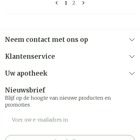
Pagina's
U lees momenteel pagina
Pagina
1
2
Neem contact met ons op
Klantenservice
Uw apotheek
Nieuwsbrief
Blijf op de hoogte van nieuwe producten en
promoties
E-mail adres