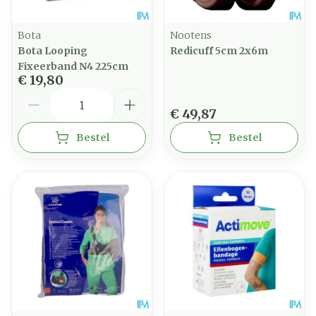
Bota
Nootens
Bota Looping
Redicuff 5cm 2x6m
Fixeerband N4 225cm
€ 19,80
Aantal
€ 49,87
Bestel
Bestel