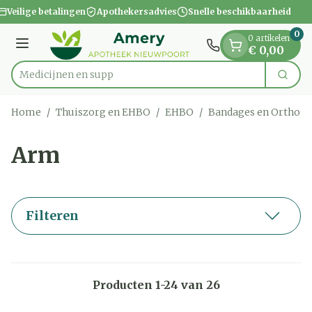
Dia 1 van 1
Ga naar de inhoud
Veilige betalingen
Apothekersadvies
Snelle beschikbaarheid
0
0 artikelen
Menu
€ 0,00
Zoek
Product, merk, categorie...
Home
/
Thuiszorg en EHBO
/
EHBO
/
Bandages en Orthope
Arm
Filteren
Producten
1
-
24
van
26