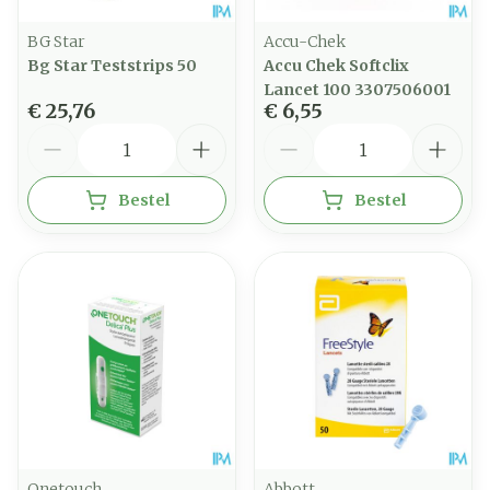
BG Star
Accu-Chek
Bg Star Teststrips 50
Accu Chek Softclix
Lancet 100 3307506001
€ 25,76
€ 6,55
Aantal
Aantal
Bestel
Bestel
Onetouch
Abbott