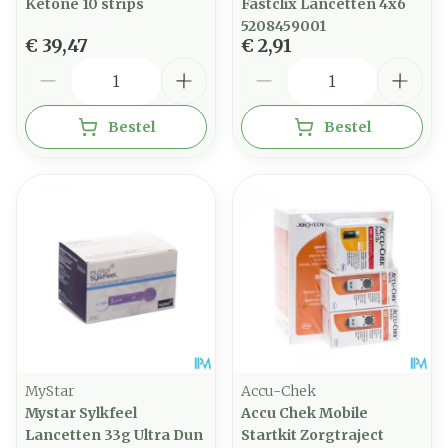
Ketone 10 strips
Fastclix Lancetten 4x6
5208459001
€ 39,47
€ 2,91
Aantal
Aantal
Bestel
Bestel
MyStar
Accu-Chek
Mystar Sylkfeel
Accu Chek Mobile
Lancetten 33g Ultra Dun
Startkit Zorgtraject