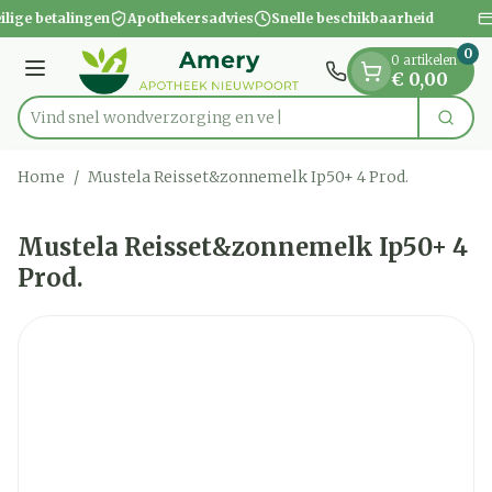
Dia 1 van 1
Ga naar de inhoud
ilige betalingen
Apothekersadvies
Snelle beschikbaarheid
0
0 artikelen
Menu
€ 0,00
Vind snel wondverzorgi
Zoek
Product, merk, categorie...
Home
/
Mustela Reisset&zonnemelk Ip50+ 4 Prod.
Mustela Reisset&zonnemelk Ip50+ 4
Prod.