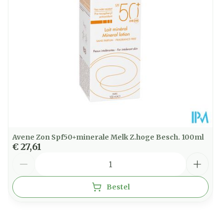
Behoud
Kinderen jonger dan 3 jaar
25°C)
worden best nooit rechtstreeks aan de zon
blootgesteld.
Avene Zon Spf50+minerale Melk Z.hoge Besch. 100ml
Zonnemelk heel hoge bescherming SPF+50
€ 27,61
40ml:
Aantal
Bestel