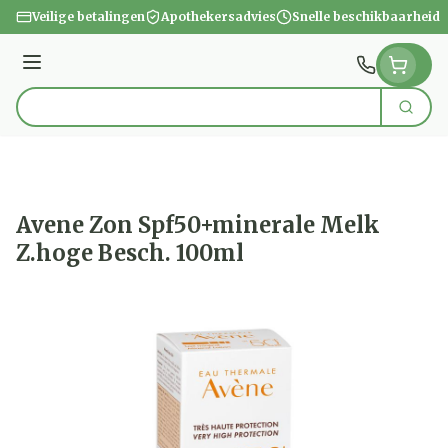
Ga naar de inhoud
Veilige betalingen
Apothekersadvies
Snelle beschikbaarheid
Menu
Zoek
Product, merk, categorie...
Avene Zon Spf50+minerale Melk
Z.hoge Besch. 100ml