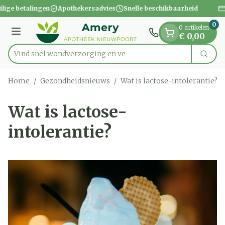
Dia 1 van 1
Ga naar de inhoud
ilige betalingen
Apothekersadvies
Snelle beschikbaarheid
0
0 artikelen
Menu
€ 0,00
Vind snel wondverzorg
Zoek
Product, merk, categorie...
Home
/
Gezondheidsnieuws
/
Wat is lactose-intolerantie?
Wat is lactose-
intolerantie?