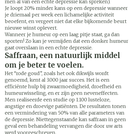
men al van een echte depressie kan spreken).
Je loopt 20% minder kans op een depressie wanneer
je driemaal per week een lichamelijke activiteit
beoefent, en vergeet niet dat elke bijkomende beurt
nieuwe winst oplevert.
Wanneer je humeur op een laag pitje staat, ga dan
sporten! Zo kan je vermijden dat een donker humeur
gaat overslaan in een echte depressie.
Saffraan, een natuurlijk middel
om je beter te voelen.
Het “rode goud”, zoals het ook dikwijls wordt
genoemd, kent al 3.000 jaar succes. Het is een
efficiënte hulp bij zwaarmoedigheid, droefheid en
humeurwisseling, en er zijn geen neveneffecten.
Men realiseerde een studie op 1.100 lusteloze,
angstige en droevige patiënten. De resultaten tonen
een vermindering van 50% van alle parameters van
de depressie. Niettegenstaande kan saffraan in geen
geval een behandeling vervangen die door uw arts
werd voorgeschreven.