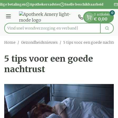
Dia 1 van 1
Ga naar de inhoud
ilige betalingen
Apothekersadvies
Snelle beschikbaarheid
0
0 artikelen
Menu
€ 0,00
Vind snel wondverzorging
Zoek
Product, merk, categorie...
Home
/
Gezondheidsnieuws
/
5 tips voor een goede nachtru
5 tips voor een goede
nachtrust