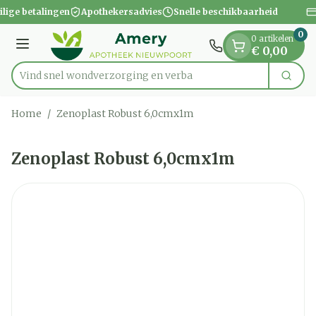
Dia 1 van 1
Ga naar de inhoud
ilige betalingen
Apothekersadvies
Snelle beschikbaarheid
0
0 artikelen
Menu
€ 0,00
Vind snel wondverzorging
Zoek
Product, merk, categorie...
Home
/
Zenoplast Robust 6,0cmx1m
Zenoplast Robust 6,0cmx1m