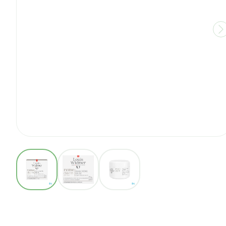
View larger image
View larger image
View larger image