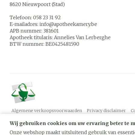
8620
Nieuwpoort (Stad)
Telefoon:
058 23 31 92
E-mailadres:
info@
apotheekamery.be
APB nummer:
381601
Apotheek titularis:
Annelies Van Lerberghe
BTW nummer:
BE0425481590
Algemene verkoopsvoorwaarden
Privacy disclaimer
C
Wij gebruiken cookies om uw ervaring beter te 
Onze webshop maakt uitsluitend gebruik van essentië