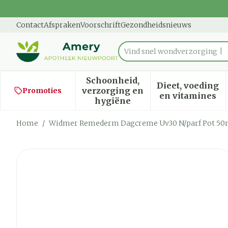
Ga naar de inhoud
Dia 1 van 1
Contact
Afspraken
Voorschrift
Gezondheidsnieuws
Product, merk, categorie...
Schoonheid,
Dieet, voeding
verzorging en
Promoties
Toon submenu voor Schoon
Toon sub
en vitamines
hygiëne
Home
/
Widmer Remederm Dagcreme Uv30 N/parf Pot 50
Widmer Remederm Dagcre