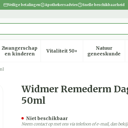
Veilige betalingen
Apothekersadvies
Snelle beschikbaarheid
Zwangerschap
Natuur
Vitaliteit 50+
heid, verzorging en hygiëne categorie
menu voor Dieet, voeding en vitamines categorie
Toon submenu voor Zwangerschap en kinder
Toon submenu voor Vitalite
Toon subm
en kinderen
geneeskunde
ml
me Uv30 N/parf Pot 50ml
Widmer Remederm Dag
50ml
Niet beschikbaar
Neem contact op met ons via telefoon of e-mail, dan bek