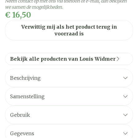
Neem contact op met ons via telefoon of e-mail, dan bekijken
we samen de mogelijkheden.
€ 16,50
Verwittig mij als het product terug in
voorraad is
Bekijk alle producten van Louis Widmer
Beschrijving
Samenstelling
Actieve bestanddelen
Gebruik
®
® 0,3%
Gegevens
Basis