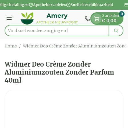
Dia 1 van 1
Ga naar de inhoud
ilige betalingen
Apothekersadvies
Snelle beschikbaarheid
0
0 artikelen
Menu
€ 0,00
Vind snel wondverzo
Zoek
Product, merk, categorie...
Home
/
Widmer Deo Crème Zonder Aluminiumzouten Zonde
Widmer Deo Crème Zonder
Aluminiumzouten Zonder Parfum
40ml