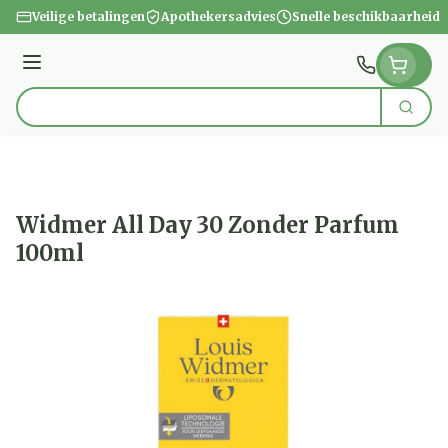
Ga naar de inhoud
Veilige betalingen
Apothekersadvies
Snelle beschikbaarheid
Menu
Zoek
Product, merk, categorie...
Widmer All Day 30 Zonder Parfum
100ml