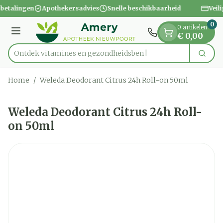
Dia 1 van 1
Ga naar de inhoud
 betalingen
Apothekersadvies
Snelle beschikbaarheid
Veil
0
0 artikelen
Menu
€ 0,00
Ontdek vitamines en gezondheidsbenodig
Zoek
Product, merk, categorie...
Home
/
Weleda Deodorant Citrus 24h Roll-on 50ml
Weleda Deodorant Citrus 24h Roll-
on 50ml