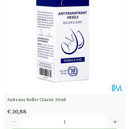
Diepte
40 mm
Hoeveelheid
50
Verpakking
Dieetbeperkingen
Vegan
Kamertemperatuur
Behoud
(15°C - 25°C)
Axitrans Roller Classic 20ml
€ 20,88
Aantal