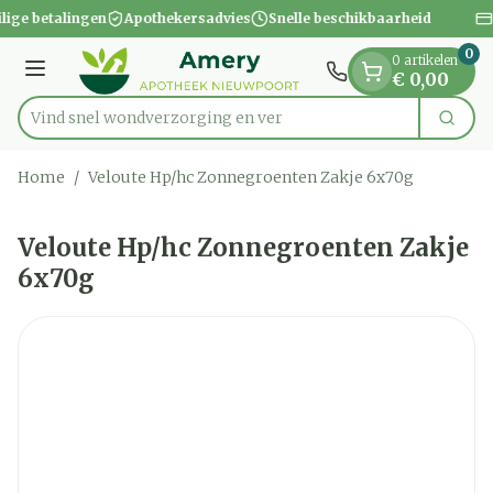
Dia 1 van 1
Ga naar de inhoud
ilige betalingen
Apothekersadvies
Snelle beschikbaarheid
0
0 artikelen
Menu
€ 0,00
Vind snel wondverzorgin
Zoek
Product, merk, categorie...
Home
/
Veloute Hp/hc Zonnegroenten Zakje 6x70g
Veloute Hp/hc Zonnegroenten Zakje
6x70g