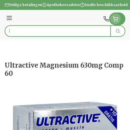
Ga naar de inhoud
Veilige betalingen
Apothekersadvies
Snelle beschikbaarheid
Menu
Zoek
Product, merk, categorie...
Ultractive Magnesium 630mg Comp
60