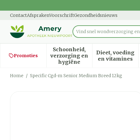
Ga naar de inhoud
Dia 1 van 1
Contact
Afspraken
Voorschrift
Gezondheidsnieuws
Vind sn
Product, merk, categorie...
Schoonheid,
Dieet, voeding
verzorging en
Promoties
Toon submenu voor Schoon
Toon sub
en vitamines
hygiëne
Home
/
Specific Cgd-m Senior Medium Breed 12kg
Specific Cgd-m Senior M