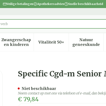
Veilige betalingen
Apothekersadvies
Snelle beschikbaarheid
Zwangerschap
Natuur
Vitaliteit 50+
heid, verzorging en hygiëne categorie
menu voor Dieet, voeding en vitamines categorie
Toon submenu voor Zwangerschap en kinder
Toon submenu voor Vitalite
Toon subm
en kinderen
geneeskunde
edium Breed 12kg
Specific Cgd-m Senior
Niet beschikbaar
Neem contact op met ons via telefoon of e-mail, dan bek
€ 79,84