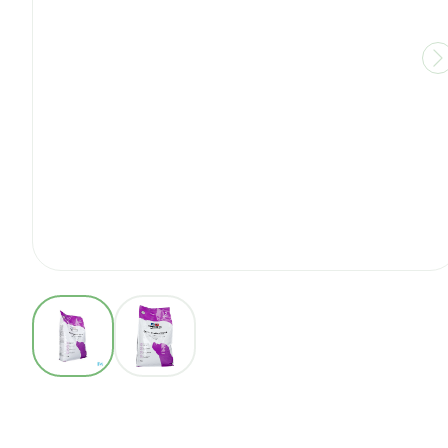
View larger image
View larger image