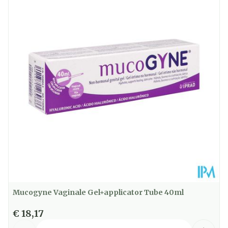
Diepte
32 mm
Hoeveelheid
30
Verpakking
Kamertemperatuur (15°C -
Behoud
25°C)
Mucogyne Vaginale Gel+applicator Tube 40ml
€ 18,17
Aantal