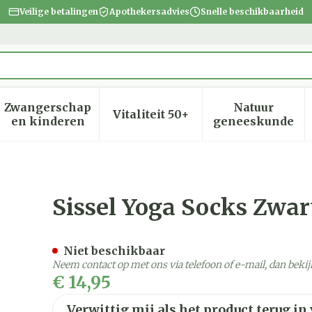
Veilige betalingen
Apothekersadvies
Snelle beschikbaarheid
Zwangerschap
Natuur
Vitaliteit 50+
heid, verzorging en hygiëne categorie
menu voor Dieet, voeding en vitamines categorie
Toon submenu voor Zwangerschap en kinder
Toon submenu voor Vitalite
Toon subm
en kinderen
geneeskunde
xl 41/45
Sissel Yoga Socks Zwart
Niet beschikbaar
Neem contact op met ons via telefoon of e-mail, dan bek
€ 14,95
Verwittig mij als het product terug in