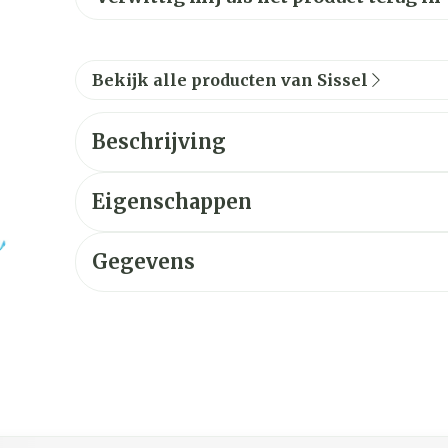
Bekijk alle producten van Sissel
Beschrijving
Eigenschappen
Gegevens
ijk met de tabtoets. Je kunt de carrousel overslaan of dir