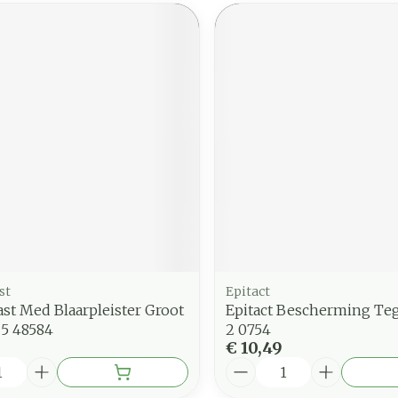
st
Epitact
st Med Blaarpleister Groot
Epitact Bescherming Te
 5 48584
2 0754
€ 10,49
Aantal