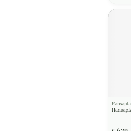
Hansapla
Hansapla
€ 6,79