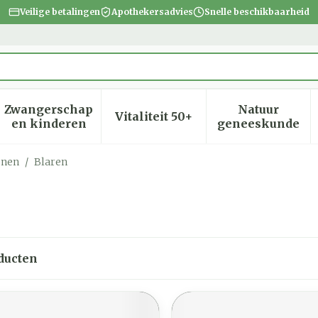
Veilige betalingen
Apothekersadvies
Snelle beschikbaarheid
Zwangerschap
Natuur
Vitaliteit 50+
heid, verzorging en hygiëne categorie
menu voor Dieet, voeding en vitamines categorie
Toon submenu voor Zwangerschap en kinder
Toon submenu voor Vitalite
Toon subm
en kinderen
geneeskunde
enen
/
Blaren
ducten