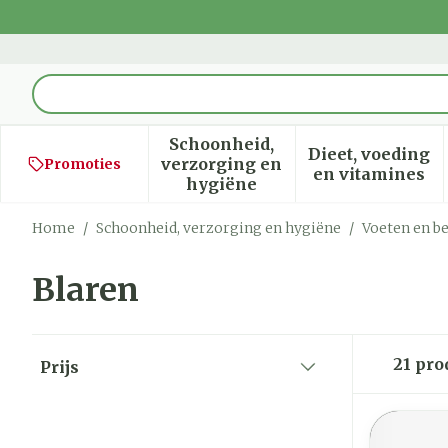
Ga naar de inhoud
Product, merk, categorie...
Schoonheid,
Dieet, voeding
verzorging en
Promoties
Toon submenu voor Schoon
Toon sub
en vitamines
hygiëne
Home
/
Schoonheid, verzorging en hygiëne
/
Voeten en b
Blaren
Doorgaan naar productlijst
21
pro
Prijs
filter