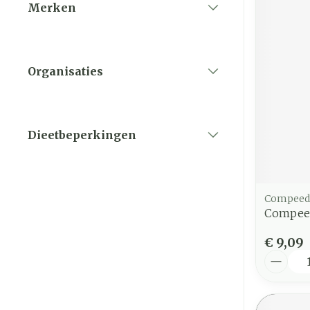
Merken
filter
Organisaties
filter
Dieetbeperkingen
filter
Compeed
Compeed 
€ 9,09
Aantal