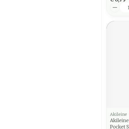
Aantal
Akileine
Akilein
Pocket S