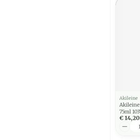
Akileine
Akilein
75ml 103
€ 14,20
Aantal