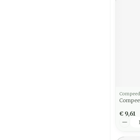
Compeed
Compeed
€ 9,61
Aantal