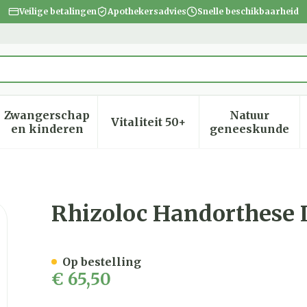
Veilige betalingen
Apothekersadvies
Snelle beschikbaarheid
Zwangerschap
Natuur
Vitaliteit 50+
heid, verzorging en hygiëne categorie
menu voor Dieet, voeding en vitamines categorie
Toon submenu voor Zwangerschap en kinder
Toon submenu voor Vitalite
Toon subm
en kinderen
geneeskunde
nks T2
Rhizoloc Handorthese 
Op bestelling
€ 65,50