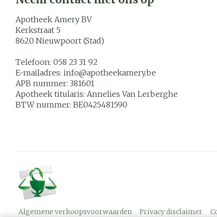
Apotheek Amery BV
Kerkstraat 5
8620
Nieuwpoort (Stad)
Telefoon:
058 23 31 92
E-mailadres:
info@
apotheekamery.be
APB nummer:
381601
Apotheek titularis:
Annelies Van Lerberghe
BTW nummer:
BE0425481590
Algemene verkoopsvoorwaarden
Privacy disclaimer
C