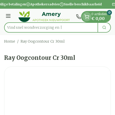
Dia 1 van 1
Ga naar de inhoud
ilige betalingen
Apothekersadvies
Snelle beschikbaarheid
0
0 artikelen
Menu
€ 0,00
Vind snel wondverzorg
Zoek
Product, merk, categorie...
Home
/
Ray Oogcontour Cr 30ml
Ray Oogcontour Cr 30ml