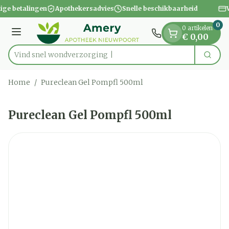
Dia 1 van 1
Ga naar de inhoud
lige betalingen
Apothekersadvies
Snelle beschikbaarheid
V
0
0 artikelen
Menu
€ 0,00
Vind snel wondve
Zoek
Product, merk, categorie...
Home
/
Pureclean Gel Pompfl 500ml
Pureclean Gel Pompfl 500ml