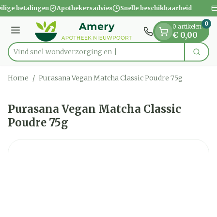
Dia 1 van 1
Ga naar de inhoud
ilige betalingen
Apothekersadvies
Snelle beschikbaarheid
0
0 artikelen
Menu
€ 0,00
Vind snel wondverzor
Zoek
Product, merk, categorie...
Home
/
Purasana Vegan Matcha Classic Poudre 75g
Purasana Vegan Matcha Classic
Poudre 75g