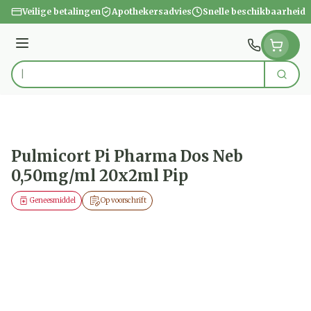
Ga naar de inhoud
Veilige betalingen
Apothekersadvies
Snelle beschikbaarheid
Menu
Zoek
Product, merk, categorie...
Pulmicort Pi Pharma Dos Neb
0,50mg/ml 20x2ml Pip
Geneesmiddel
Op voorschrift