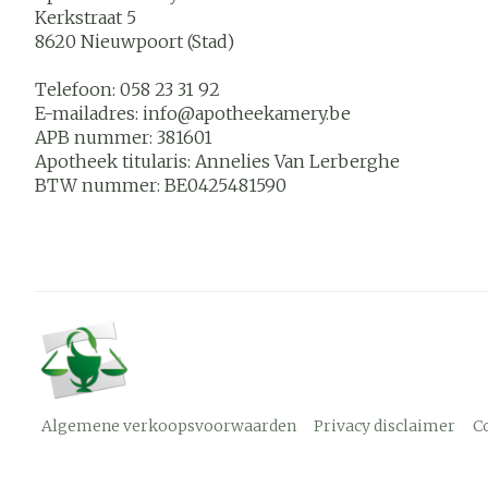
Kerkstraat 5
8620
Nieuwpoort (Stad)
Telefoon:
058 23 31 92
E-mailadres:
info@
apotheekamery.be
APB nummer:
381601
Apotheek titularis:
Annelies Van Lerberghe
BTW nummer:
BE0425481590
Algemene verkoopsvoorwaarden
Privacy disclaimer
C