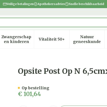
Veilige betalingen
Apothekersadvies
Snelle beschikbaarheid
Zwangerschap
Natuur
Vitaliteit 50+
heid, verzorging en hygiëne categorie
menu voor Dieet, voeding en vitamines categorie
Toon submenu voor Zwangerschap en kinder
Toon submenu voor Vitalite
Toon subm
en kinderen
geneeskunde
5,0cm 100 66000708
Opsite Post Op N 6,5c
Op bestelling
€ 101,64