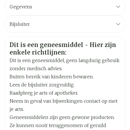
Gegevens
CNK
4380101
Bijsluiter
Organisaties
Nederlands
Aurobindo
Duits
Frans
Veiligheidsinformatie
Dit is een geneesmiddel - Hier zijn
Merken
Aurobindo
enkele richtlijnen:
Dit is een geneesmiddel, geen langdurig gebruik
Breedte
73 mm
zonder medisch advies.
Buiten bereik van kinderen bewaren.
Lengte
93 mm
Lees de bijsluiter zorgvuldig.
Raadpleeg je arts of apotheker.
Diepte
40 mm
De capsules openen en de inhoud direct
Neem in geval van bijwerkingen contact op met
doorslikken met een half glas water of vermeng
je arts.
de inhoud met een kleine hoeveelheid yoghurt,
Actieve
omeprazol
Geneesmiddelen zijn geen gewone producten.
een zuurhoudende fruitdrank (bijv. appel-,
Ingrediënten
sinaasappel- of ananassap) of wat appelmoes.
Ze kunnen nooit teruggenomen of geruild