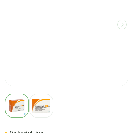
View larger image
View larger image
Omeprazol AB 10mg Maagsa
Op bestelling