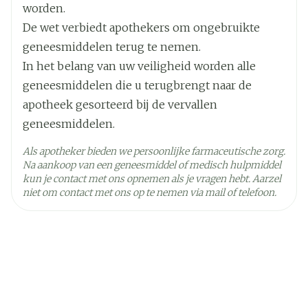
Het mengsel altijd vlak voor het opdrinken
worden.
Kamertemperatuur (15°C -
doorroeren (het mengsel is niet helder). Het
Behoud
De wet verbiedt apothekers om ongebruikte
25°C)
mengsel vervolgens direct of binnen 30
minuten opdrinken.
geneesmiddelen terug te nemen.
Om zeker te zijn dat u al het geneesmiddel hebt
In het belang van uw veiligheid worden alle
opgedronken, het glas daarna goed omspoelen
geneesmiddelen die u terugbrengt naar de
met een half glas water, en dat opdrinken.
apotheek gesorteerd bij de vervallen
geneesmiddelen.
Als apotheker bieden we persoonlijke farmaceutische zorg.
Na aankoop van een geneesmiddel of medisch hulpmiddel
kun je contact met ons opnemen als je vragen hebt. Aarzel
niet om contact met ons op te nemen via mail of telefoon.