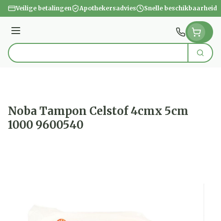
Ga naar de inhoud
Veilige betalingen
Apothekersadvies
Snelle beschikbaarheid
Menu
Zoek
Product, merk, categorie...
Noba Tampon Celstof 4cmx 5cm
1000 9600540