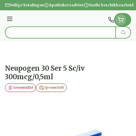
Ga naar de inhoud
Veilige betalingen
Apothekersadvies
Snelle beschikbaarheid
Menu
Zoek
Product, merk, categorie...
Neupogen 30 Ser 5 Sc/iv
300mcg/0,5ml
Geneesmiddel
Op voorschrift