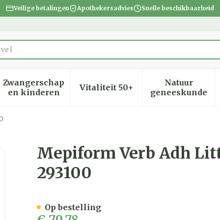
Veilige betalingen
Apothekersadvies
Snelle beschikbaarheid
Zwangerschap
Natuur
Vitaliteit 50+
heid, verzorging en hygiëne categorie
menu voor Dieet, voeding en vitamines categorie
Toon submenu voor Zwangerschap en kinder
Toon submenu voor Vitalite
Toon subm
en kinderen
geneeskunde
0
en Ster 4x30,0cm 5 293100
Mepiform Verb Adh Lit
293100
Op bestelling
€ 79,78