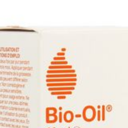
Lengte
250 mm
Diepte
27 mm
Behoud
Kamertemperatuur (15°C