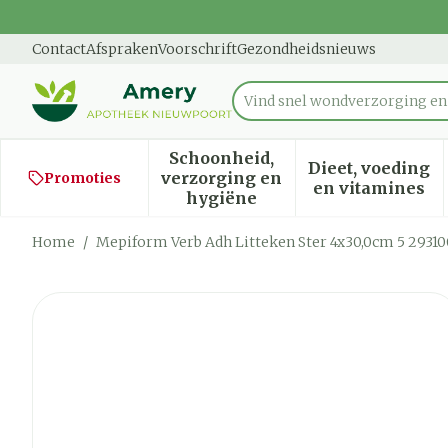
Ga naar de inhoud
Dia 1 van 1
Contact
Afspraken
Voorschrift
Gezondheidsnieuws
Product, merk, categorie...
Schoonheid,
Dieet, voeding
verzorging en
Promoties
Toon submenu voor Schoon
Toon sub
en vitamines
hygiëne
Home
/
Mepiform Verb Adh Litteken Ster 4x30,0cm 5 29310
Mepiform Verb Adh Littek