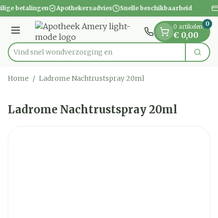
Dia 1 van 1
Ga naar de inhoud
ilige betalingen
Apothekersadvies
Snelle beschikbaarheid
0
0 artikelen
Menu
€ 0,00
Vind snel wondverz
Zoek
Product, merk, categorie...
Home
/
Ladrome Nachtrustspray 20ml
Ladrome Nachtrustspray 20ml