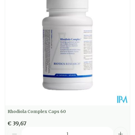
Dieetbeperkingen
Suikervrij, Vegan
Kamertemperatuur
Behoud
(15°C - 25°C)
Rhodiola Complex Caps 60
€ 39,67
Aantal