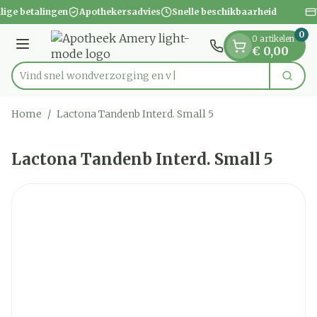
Dia 1 van 1
Ga naar de inhoud
lige betalingen
Apothekersadvies
Snelle beschikbaarheid
0
0 artikelen
Menu
€ 0,00
Vind snel wondverzorg
Zoek
Product, merk, categorie...
Home
/
Lactona Tandenb Interd. Small 5
Lactona Tandenb Interd. Small 5