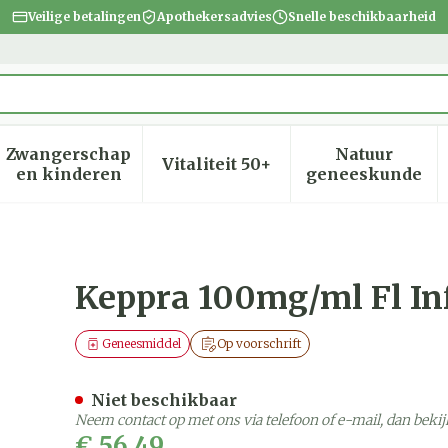
Veilige betalingen
Apothekersadvies
Snelle beschikbaarheid
Zwangerschap
Natuur
Vitaliteit 50+
heid, verzorging en hygiëne categorie
menu voor Dieet, voeding en vitamines categorie
Toon submenu voor Zwangerschap en kinder
Toon submenu voor Vitalite
Toon subm
en kinderen
geneeskunde
0 X 5ml
Keppra 100mg/ml Fl In
Geneesmiddel
Op voorschrift
Niet beschikbaar
Neem contact op met ons via telefoon of e-mail, dan bek
€ 56,49