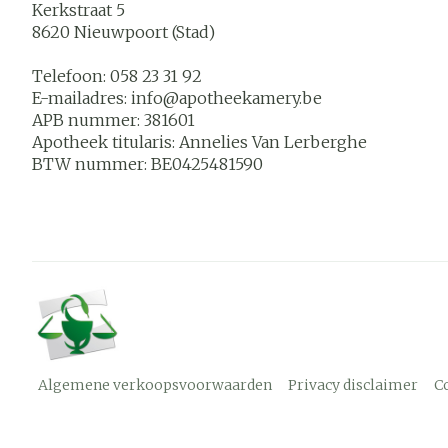
Kerkstraat 5
8620
Nieuwpoort (Stad)
Telefoon:
058 23 31 92
E-mailadres:
info@
apotheekamery.be
APB nummer:
381601
Apotheek titularis:
Annelies Van Lerberghe
BTW nummer:
BE0425481590
Algemene verkoopsvoorwaarden
Privacy disclaimer
C