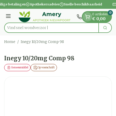
Dia 1 van 1
Ga naar de inhoud
ilige betalingen
Apothekersadvies
Snelle beschikbaarheid
0
0 artikelen
Menu
€ 0,00
Vind snel
Zoek
Product, merk, categorie...
Home
/
Inegy 10/20mg Comp 98
Inegy 10/20mg Comp 98
Geneesmiddel
Op voorschrift