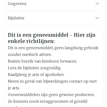
Gegevens
CNK
2372936
Bijsluiter
Nederlands
ORGANON, ORGANON
Duits
Frans
Organisaties
BELGIUM
Veiligheidsinformatie
Dit is een geneesmiddel - Hier zijn
enkele richtlijnen:
Breedte
50 mm
Dit is een geneesmiddel, geen langdurig gebruik
zonder medisch advies.
Lengte
96 mm
Buiten bereik van kinderen bewaren.
Lees de bijsluiter zorgvuldig.
Diepte
54 mm
Raadpleeg je arts of apotheker.
Neem in geval van bijwerkingen contact op met
Hoeveelheid
98
je arts.
Verpakking
Geneesmiddelen zijn geen gewone producten.
Ze kunnen nooit teruggenomen of geruild
Actieve
ezetimibe, simvastatine
Ingrediënten