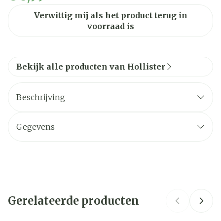
Verwittig mij als het product terug in
voorraad is
Bekijk alle producten van Hollister
Beschrijving
Gegevens
CNK
2384162
Organisaties
Hollister Belgium
Gerelateerde producten
Merken
Hollister