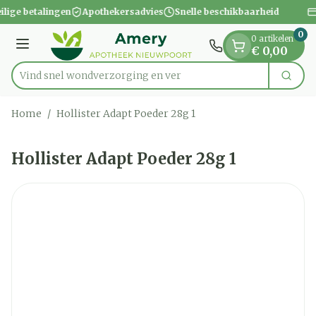
Dia 1 van 1
Ga naar de inhoud
ilige betalingen
Apothekersadvies
Snelle beschikbaarheid
0
0 artikelen
Menu
€ 0,00
Vind snel wondverzorgin
Zoek
Product, merk, categorie...
Home
/
Hollister Adapt Poeder 28g 1
Hollister Adapt Poeder 28g 1