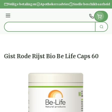
Ga naar de inhoud
Veilige betalingen
Apothekersadvies
Snelle beschikbaarheid
Menu
Zoek
Product, merk, categorie...
Gist Rode Rijst Bio Be Life Caps 60