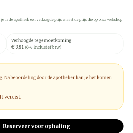
 je in de apotheek een verlaagde prijs en niet de prijs die op onze webshop
Verhoogde tegemoetkoming
€ 3,81
(6% inclusief btw)
ig. Na beoordeling door de apotheker kan je het komen
t vereist.
Reserveer
voor ophaling