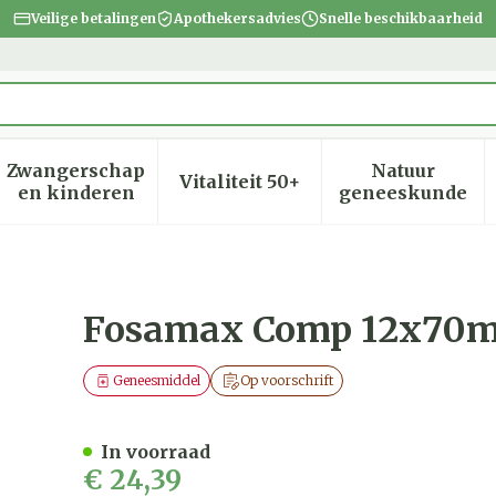
Veilige betalingen
Apothekersadvies
Snelle beschikbaarheid
Zwangerschap
Natuur
Vitaliteit 50+
heid, verzorging en hygiëne categorie
menu voor Dieet, voeding en vitamines categorie
Toon submenu voor Zwangerschap en kinder
Toon submenu voor Vitalite
Toon subm
en kinderen
geneeskunde
Fosamax Comp 12x70
Geneesmiddel
Op voorschrift
In voorraad
€ 24,39