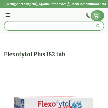
Ga naar de inhoud
Veilige betalingen
Apothekersadvies
Snelle beschikbaarheid
Menu
Zoek
Product, merk, categorie...
Flexofytol Plus 182 tab