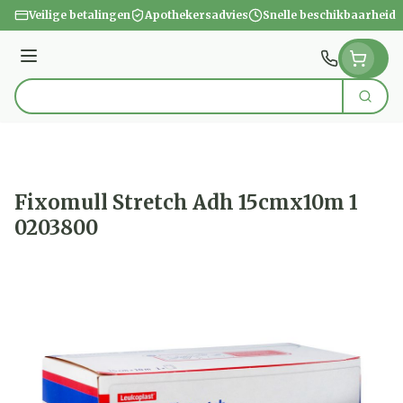
Ga naar de inhoud
Veilige betalingen
Apothekersadvies
Snelle beschikbaarheid
Menu
Zoek
Product, merk, categorie...
Fixomull Stretch Adh 15cmx10m 1
0203800