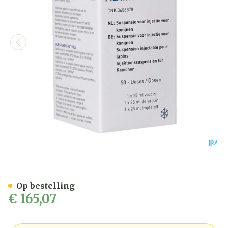
Filavac Vhd K C+v Susp Inj
Op bestelling
€ 165,07