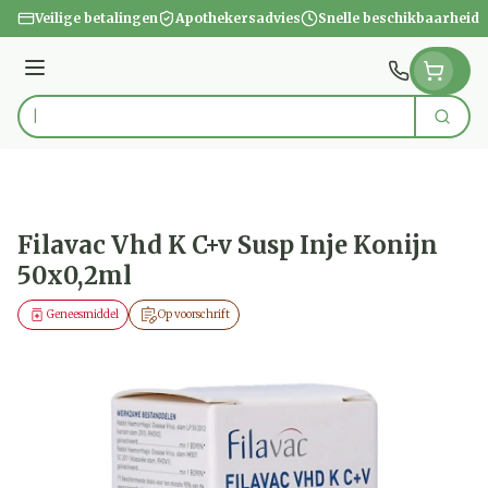
Ga naar de inhoud
Veilige betalingen
Apothekersadvies
Snelle beschikbaarheid
Menu
Zoek
Product, merk, categorie...
Filavac Vhd K C+v Susp Inje Konijn
50x0,2ml
Geneesmiddel
Op voorschrift