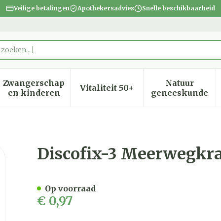
Veilige betalingen
Apothekersadvies
Snelle beschikbaarheid
 zoeke
Zwangerschap
Natuur
Vitaliteit 50+
heid, verzorging en hygiëne categorie
menu voor Dieet, voeding en vitamines categorie
Toon submenu voor Zwangerschap en kinder
Toon submenu voor Vitalite
Toon subm
en kinderen
geneeskunde
 4095111
Discofix-3 Meerwegkra
Op voorraad
€ 0,97