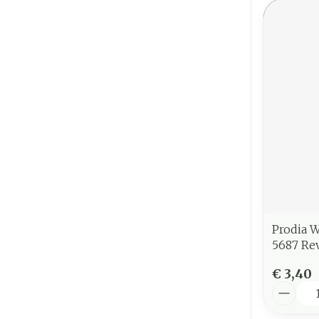
Prodia W
5687 Re
€ 3,40
Aantal