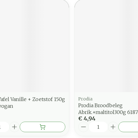
afel Vanille + Zoetstof 150g
Prodia
Prodia Broodbeleg
vogan
Abrik.+maltitol300g 618
€ 4,94
Aantal