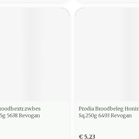
roodb.extr.zw.bes
Prodia Broodbeleg Hon
15g 5638 Revogan
Sq.250g 6493 Revogan
€ 5,23