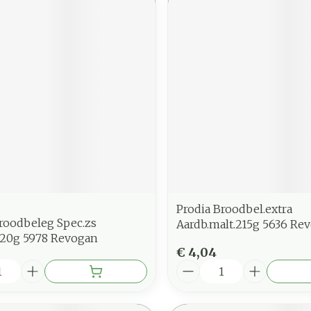
Prodia Broodbel.extra
roodbeleg Spec.zs
Aardb.malt.215g 5636 Re
320g 5978 Revogan
€ 4,04
Aantal