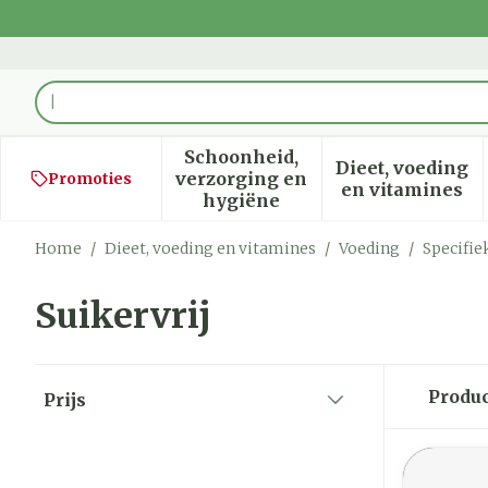
Ga naar de inhoud
Product, merk, categorie...
Schoonheid,
Dieet, voeding
verzorging en
Promoties
Toon submenu voor Schoon
Toon sub
en vitamines
hygiëne
Home
/
Dieet, voeding en vitamines
/
Voeding
/
Specifie
Suikervrij
Doorgaan naar productlijst
Produ
Prijs
filter