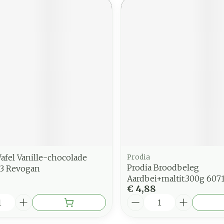
afel Vanille-chocolade
Prodia
Prodia Broodbeleg
83 Revogan
Aardbei+maltit.300g 607
€ 4,88
Aantal