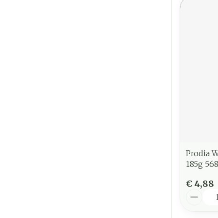
Prodia W
185g 56
€ 4,88
Aantal