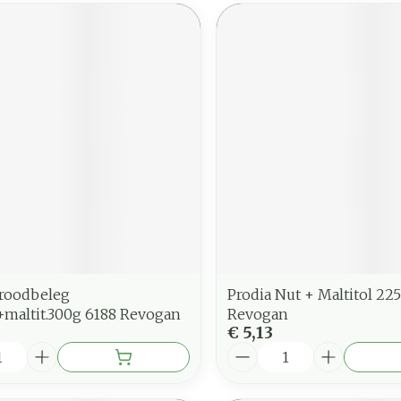
Broodbeleg
Prodia Nut + Maltitol 22
+maltit.300g 6188 Revogan
Revogan
€ 5,13
Aantal