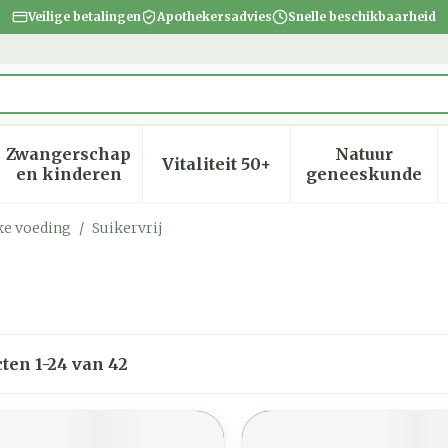
Veilige betalingen
Apothekersadvies
Snelle beschikbaarheid
Zwangerschap
Natuur
Vitaliteit 50+
heid, verzorging en hygiëne categorie
menu voor Dieet, voeding en vitamines categorie
Toon submenu voor Zwangerschap en kinder
Toon submenu voor Vitalite
Toon subm
en kinderen
geneeskunde
ke voeding
/
Suikervrij
cten
1
-
24
van
42