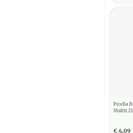
Prodia B
Maltit.2
€ 4,09