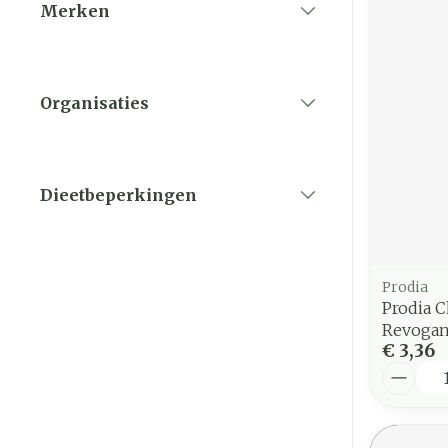
Merken
filter
Organisaties
filter
Dieetbeperkingen
filter
Prodia
Prodia 
Revoga
€ 3,36
Aantal