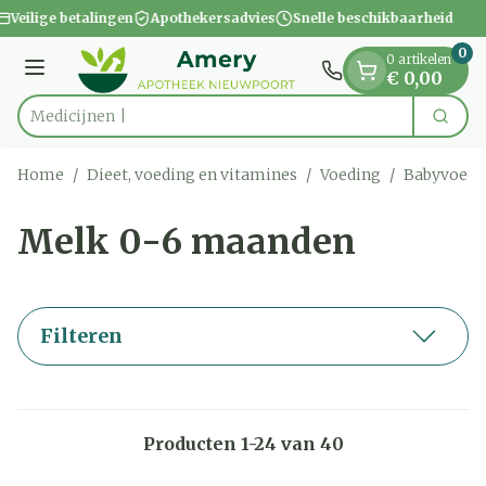
Dia 1 van 1
Ga naar de inhoud
Veilige betalingen
Apothekersadvies
Snelle beschikbaarheid
0
0 artikelen
Menu
€ 0,00
Zoek
Product, merk, categorie...
Home
/
Dieet, voeding en vitamines
/
Voeding
/
Babyvoedi
Melk 0-6 maanden
Filteren
Producten
1
-
24
van
40