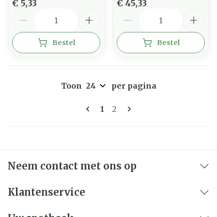
€ 5,33
€ 45,33
Aantal
Aantal
Bestel
Bestel
Toon
per pagina
Pagina's
U lees momenteel pagina
Pagina
1
2
Neem contact met ons op
Klantenservice