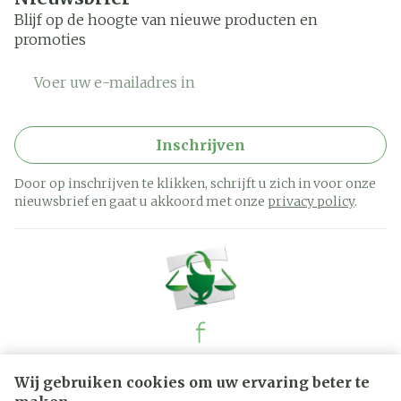
Blijf op de hoogte van nieuwe producten en
promoties
E-mail adres
Inschrijven
Door op inschrijven te klikken, schrijft u zich in voor onze
nieuwsbrief en gaat u akkoord met onze
privacy policy
.
Juridische links
Wij gebruiken cookies om uw ervaring beter te