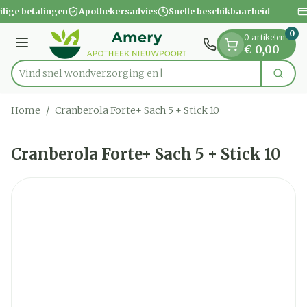
Dia 1 van 1
Ga naar de inhoud
ilige betalingen
Apothekersadvies
Snelle beschikbaarheid
0
0 artikelen
Menu
€ 0,00
Vind snel wondverzo
Zoek
Product, merk, categorie...
Home
/
Cranberola Forte+ Sach 5 + Stick 10
Cranberola Forte+ Sach 5 + Stick 10