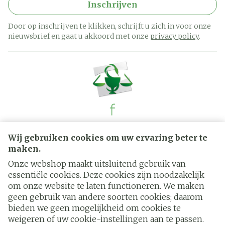
Inschrijven
Overdosering: De veiligheid is bewezen bij fok-,
drachtige- en lacterende dieren behandeld met
Door op inschrijven te klikken, schrijft u zich in voor onze
een overdosering van 3 maal de aanbevolen
nieuwsbrief en gaat u akkoord met onze
privacy policy
.
maximale dosering. De veiligheid is bewezen bij
pups met een leeftijd van 8 – 9 weken en een
gewicht van 2,0 – 3,6 kg, behandeld met een
overdosering tot 5 maal de aanbevolen maximale
dosering tijdens 3 gelegenheden met een korter
interval dan aanbevolen (interval van 8 weken).
Het diergeneesmiddel werd goed verdragen
Juridische links
Wij gebruiken cookies om uw ervaring beter te
maken.
door Collies met een deficiënt Multidrug-
Resistance eiwit 1 (MDR 1 -/-) na eenmalige orale
Onze webshop maakt uitsluitend gebruik van
essentiële cookies. Deze cookies zijn noodzakelijk
toediening van 3 maal de aanbevolen dosering.
om onze website te laten functioneren. We maken
Belangrijke onverenigbaarheden: Niet van
geen gebruik van andere soorten cookies; daarom
toepassing.
bieden we geen mogelijkheid om cookies te
weigeren of uw cookie-instellingen aan te passen.