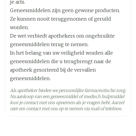
je arts.
bij pups jonger dan 8 weken en/of honden
Geneesmiddelen zijn geen gewone producten.
lichter dan 2 kg. Het diergeneesmiddel dient niet
Ze kunnen nooit teruggenomen of geruild
toegediend te worden met een interval korter
worden.
dan 8 weken omdat de veiligheid bij een korter
De wet verbiedt apothekers om ongebruikte
interval niet is onderzocht. Speciale
geneesmiddelen terug te nemen.
voorzorgsmaatregelen te nemen door de
In het belang van uw veiligheid worden alle
persoon die het diergeneesmiddel aan de dieren
geneesmiddelen die u terugbrengt naar de
toedient: Bewaar het diergeneesmiddel tot
apotheek gesorteerd bij de vervallen
gebruik in de oorspronkelijke verpakking om te
geneesmiddelen.
voorkomen dat kinderen in contact komen met
het diergeneesmiddel.
Als apotheker bieden we persoonlijke farmaceutische zorg.
Na aankoop van een geneesmiddel of medisch hulpmiddel
Overgevoeligheidsreacties bij mensen zijn
kun je contact met ons opnemen als je vragen hebt. Aarzel
waargenomen. Niet eten, drinken of roken
niet om contact met ons op te nemen via mail of telefoon.
tijdens de behandeling. Was de handen grondig
met zeep en water direct na gebruik. Dracht,
lactatie en vruchtbaarheid: Het diergeneesmiddel