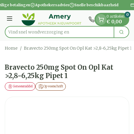
Dia 1 van 1
Ga naar de inhoud
ilige betalingen
Apothekersadvies
Snelle beschikbaarheid
0
0 artikelen
Menu
€ 0,00
Vind snel wondverzo
Zoek
Product, merk, categorie...
Home
/
Bravecto 250mg Spot On Opl Kat >2,8-6,25kg Pipet 1
Bravecto 250mg Spot On Opl Kat
>2,8-6,25kg Pipet 1
Geneesmiddel
Op voorschrift